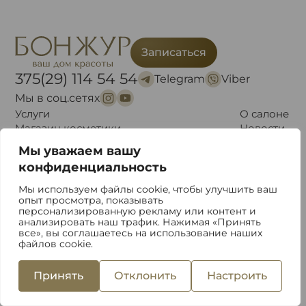
Записаться
375(29) 114 54 54
Telegram
Viber
Мы в соц.сетях
Услуги
О салоне
Магазин косметики
Новости
Акции
Блог
Мы уважаем вашу
Контакты
конфиденциальность
Способ оплаты
Доставка и самовывоз
Мы используем файлы cookie, чтобы улучшить ваш
Обмен и возврат товара
опыт просмотра, показывать
персонализированную рекламу или контент и
анализировать наш трафик. Нажимая «Принять
все», вы соглашаетесь на использование наших
файлов cookie.
Публичная оферта
Политика обработки данных
Политика конфиденциальности
Политики обработки файлов cookie
Принять
Отклонить
Настроить
Политика видеонаблюдения