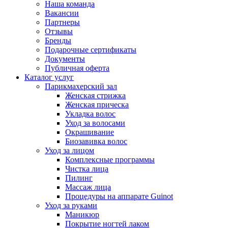
Наша команда
Вакансии
Партнеры
Отзывы
Бренды
Подарочные сертификаты
Документы
Публичная оферта
Каталог услуг
Парикмахерский зал
Женская стрижка
Женская прическа
Укладка волос
Уход за волосами
Окрашивание
Биозавивка волос
Уход за лицом
Комплексные программы
Чистка лица
Пилинг
Массаж лица
Процедуры на аппарате Guinot
Уход за руками
Маникюр
Покрытие ногтей лаком