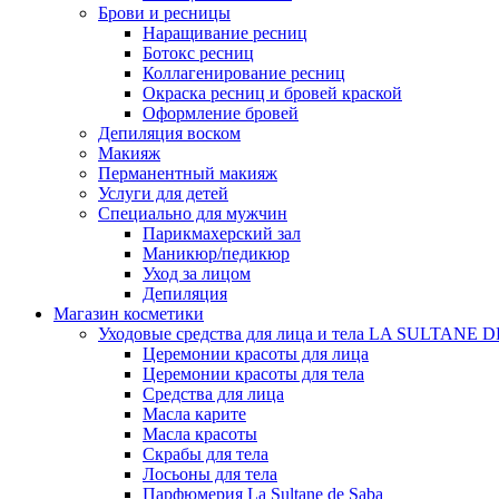
Брови и ресницы
Наращивание ресниц
Ботокс ресниц
Коллагенирование ресниц
Окраска ресниц и бровей краской
Оформление бровей
Депиляция воском
Макияж
Перманентный макияж
Услуги для детей
Специально для мужчин
Парикмахерский зал
Маникюр/педикюр
Уход за лицом
Депиляция
Магазин косметики
Уходовые средства для лица и тела LA SULTANE 
Церемонии красоты для лица
Церемонии красоты для тела
Средства для лица
Масла карите
Масла красоты
Скрабы для тела
Лосьоны для тела
Парфюмерия La Sultane de Saba