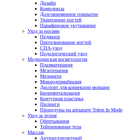
Дизайн
Комплексы
Долговременное покрытие
Укрепление ногтей
Парафиновое укутывание
Уход за ногами
Педикюр
Протезирование ногтей
СПА-уход
Подологический уход
Медицинская косметология
Плазматерапия
Мезотерапия
Мезонити
Микродермабразия
Диспорт для коррекции морщин
Биоревитализация
Контурная пластика
Пилинги
Процедуры на аппарате Triton In Mode
Уход за телом
Обертывания
Тейпирование тела
Массаж
Антицеллюлитный