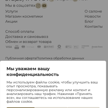
Мы в соц.сетях
Услуги
О салоне
Магазин косметики
Новости
Акции
Блог
Контакты
Способ оплаты
Доставка и самовывоз
Обмен и возврат товара
Публичная оферта
Политика обработки данных
Политика конфиденциальности
Политики обработки файлов cookie
Мы уважаем вашу
Политика видеонаблюдения
конфиденциальность
Мы используем файлы cookie, чтобы улучшить ваш
Владелец Общество с Ограниченной Ответственностью
опыт просмотра, показывать
«Стефания Бьюти». Свидетельство о регистрации № 193011735
персонализированную рекламу или контент и
УНП 192828184. © ООО “Стефания Бьюти”. 2020-2026
анализировать наш трафик. Нажимая «Принять
Республика Беларусь, 220002, г. Минск, ул. Сторожовская, 6,
все», вы соглашаетесь на использование наших
Государственная регистрация Минским горисполкомом от
файлов cookie.
24.09.2020
Фабрика Брендов