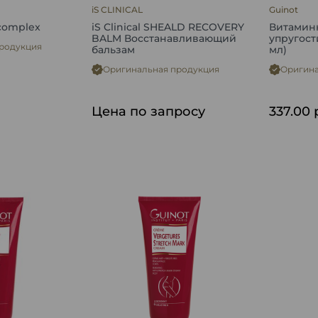
iS CLINICAL
Guinot
 complex
iS Clinical SHEALD RECOVERY
Витамин
BALM Восстанавливающий
упругост
родукция
бальзам
мл)
Оригинальная продукция
Оригина
Цена по запросу
337.00