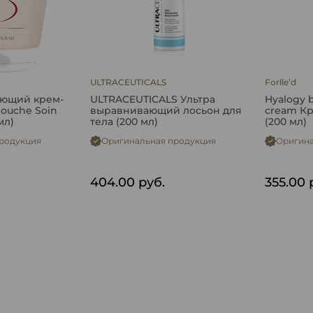
ULTRACEUTICALS
Forlle’d
яющий крем-
ULTRACEUTICALS Ультра
Hyalogy 
Douche Soin
выравнивающий лосьон для
cream Кр
мл)
тела (200 мл)
(200 мл)
родукция
Оригинальная продукция
Оригина
404.00
руб.
355.00