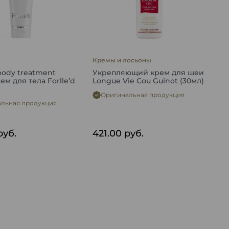
Кремы и лосьоны
body treatment
Укрепляющий крем для шеи
ем для тела Forlle’d
Longue Vie Соu Guinot (30мл)
Оригинальная продукция
льная продукция
руб.
421.00
руб.