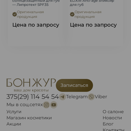
солнцезащитный для губ
ELIXIR Anti-age эликсир
— Липротект SPF35
для губ
Оригинальная
Оригинальная
продукция
продукция
Цена по запросу
Цена по запросу
Записаться
375(29) 114 54 54
Telegram
Viber
Мы в соц.сетях
Услуги
О салоне
Магазин косметики
Новости
Акции
Блог
Контакты