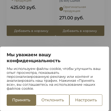
продукция
(15 мл) Guinot
425.00
руб.
Оригинальная
продукция
271.00
руб.
Добавить в корзину
Добавить в корзину
Мы уважаем вашу
конфиденциальность
Мы используем файлы cookie, чтобы улучшить ваш
опыт просмотра, показывать
персонализированную рекламу или контент и
анализировать наш трафик. Нажимая «Принять
все», вы соглашаетесь на использование наших
файлов cookie.
Guinot
Guinot
Принять
Отклонить
Настроить
Серум для
Омолаживающий серум
чувствительной кожи
для лица Guinot (25 мл)