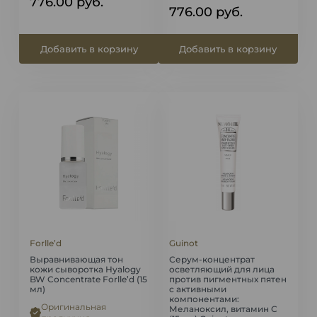
776.00
руб.
776.00
руб.
Добавить в корзину
Добавить в корзину
Forlle’d
Guinot
Выравнивающая тон
Серум-концентрат
кожи сыворотка Hyalogy
осветляющий для лица
BW Concentrate Forlle’d (15
против пигментных пятен
мл)
с активными
компонентами:
Оригинальная
Меланоксил, витамин С