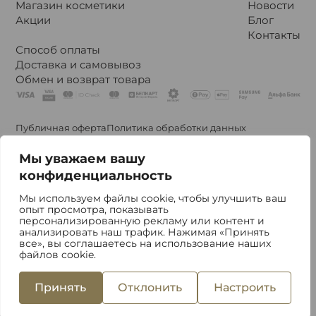
Магазин косметики
Новости
Акции
Блог
Контакты
Способ оплаты
Доставка и самовывоз
Обмен и возврат товара
Публичная оферта
Политика обработки данных
Политика конфиденциальности
Политики обработки файлов cookie
Мы уважаем вашу
Политика видеонаблюдения
конфиденциальность
Мы используем файлы cookie, чтобы улучшить ваш
Владелец Общество с Ограниченной Ответственностью
опыт просмотра, показывать
«Стефания Бьюти». Свидетельство о регистрации № 193011735
персонализированную рекламу или контент и
УНП 192828184. © ООО “Стефания Бьюти”. 2020-2026
анализировать наш трафик. Нажимая «Принять
Республика Беларусь, 220002, г. Минск, ул. Сторожовская, 6,
все», вы соглашаетесь на использование наших
Государственная регистрация Минским горисполкомом от
файлов cookie.
24.09.2020
Фабрика Брендов
Разработка сайта
Принять
Отклонить
Настроить