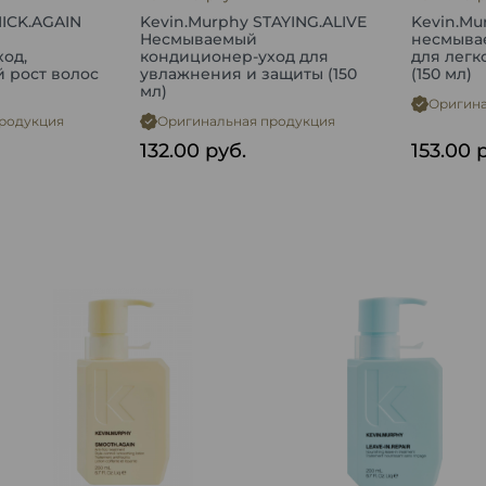
HICK.AGAIN
Kevin.Murphy STAYING.ALIVE
Kevin.Mu
Несмываемый
несмыва
од,
кондиционер-уход для
для легк
 рост волос
увлажнения и защиты (150
(150 мл)
мл)
Оригина
родукция
Оригинальная продукция
132.00
руб.
153.00