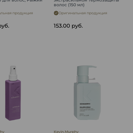
 для волос, Рыжий
экстрасильной термозащиты
волос (150 мл)
льная продукция
Оригинальная продукция
руб.
153.00
руб.
phy
Kevin.Murphy