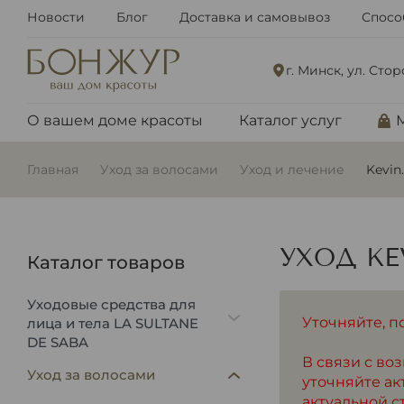
Новости
Блог
Доставка и самовывоз
Спосо
г. Минск, ул. Сто
О вашем доме красоты
Каталог услуг
Главная
Уход за волосами
Уход и лечение
Kevin
УХОД KE
Каталог товаров
Уходовые средства для
Уточняйте, п
лица и тела LA SULTANE
DE SABA
В связи с в
Уход за волосами
уточняйте ак
актуальной с