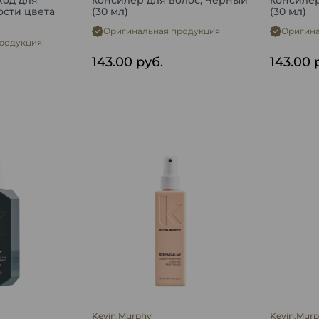
ход для
консилер для волос, Черный
консилер
ости цвета
(30 мл)
(30 мл)
Оригинальная продукция
Оригина
родукция
143.00
руб.
143.00
Kevin.Murphy
Kevin.Mur