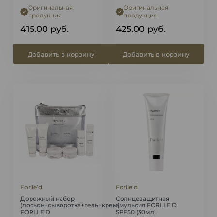
Оригинальная
Оригинальная
продукция
продукция
415.00
руб.
425.00
руб.
Добавить в корзину
Добавить в корзину
Forlle’d
Forlle’d
Дорожный набор
Солнцезащитная
(лосьон+сыворотка+гель+крем)
эмульсия FORLLE’D
FORLLE’D
SPF50 (30мл)