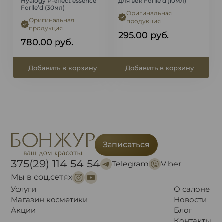
Hyalogy P-effect essence
для век Forlle’d (10мл)
Forlle’d (30мл)
Оригинальная
Оригинальная
продукция
продукция
295.00
руб.
780.00
руб.
Добавить в корзину
Добавить в корзину
Записаться
375(29) 114 54 54
Telegram
Viber
Мы в соц.сетях
Услуги
О салоне
Магазин косметики
Новости
Акции
Блог
Контакты