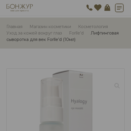
Главная
Магазин косметики
Косметология
Уход за кожей вокруг глаз
Forlle’d
Лифтинговая
сыворотка для век Forlle’d (10мл)
🔍