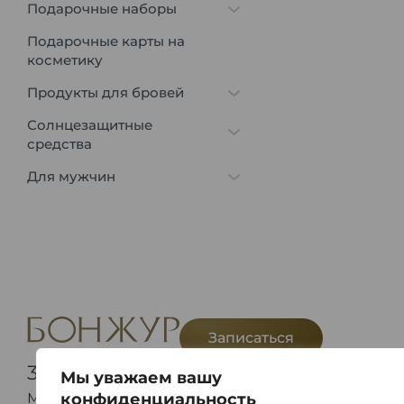
Подарочные наборы
Подарочные карты на
косметику
Продукты для бровей
Солнцезащитные
средства
Для мужчин
Записаться
375(29) 114 54 54
Telegram
Viber
Мы уважаем вашу
Мы в соц.сетях
конфиденциальность