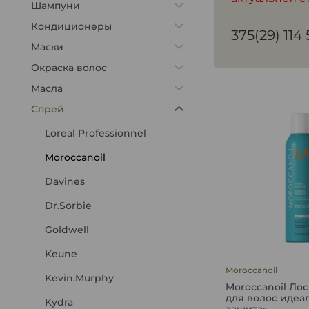
Шампуни
Кондиционеры
375(29) 114
Маски
Окраска волос
Масла
Спрей
Loreal Professionnel
Moroccanoil
Davines
Dr.Sorbie
Goldwell
Keune
Moroccanoil
Kevin.Murphy
Moroccanoil Ло
для волос идеа
Kydra