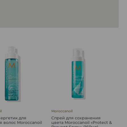
l
Moroccanoil
ергетик для
Спрей для сохранения
 волос Moroccanoil
цвета Moroccanoil «Protect &