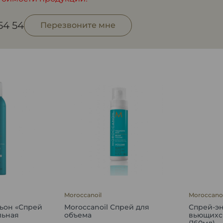
 54 54
Перезвоните мне
Moroccanoil
Moroccanoi
сьон «Спрей
Moroccanoil Спрей для
Спрей-эн
льная
объема
вьющихся