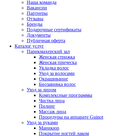
Наша команда
Вакансии
Партнеры
Отзывы
Бренды
Подарочные сертификаты
Документы
Публичная оферта
Каталог услуг
Парикмахерский зал
Женская стрижка
Женская прическа
Укладка волос
Уход за волосами
Окрашивание
Биозавивка волос
Уход за лицом
Комплексные программы
Чистка лица
Пилинг
Массаж лица
Процедуры на аппарате Guinot
Уход за руками
Маникюр
Покрытие ногтей лаком