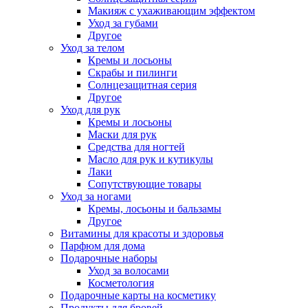
Макияж с ухаживающим эффектом
Уход за губами
Другое
Уход за телом
Кремы и лосьоны
Скрабы и пилинги
Солнцезащитная серия
Другое
Уход для рук
Кремы и лосьоны
Маски для рук
Средства для ногтей
Масло для рук и кутикулы
Лаки
Сопутствующие товары
Уход за ногами
Кремы, лосьоны и бальзамы
Другое
Витамины для красоты и здоровья
Парфюм для дома
Подарочные наборы
Уход за волосами
Косметология
Подарочные карты на косметику
Продукты для бровей