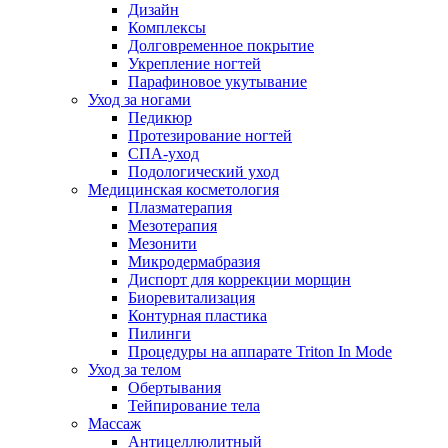
Дизайн
Комплексы
Долговременное покрытие
Укрепление ногтей
Парафиновое укутывание
Уход за ногами
Педикюр
Протезирование ногтей
СПА-уход
Подологический уход
Медицинская косметология
Плазматерапия
Мезотерапия
Мезонити
Микродермабразия
Диспорт для коррекции морщин
Биоревитализация
Контурная пластика
Пилинги
Процедуры на аппарате Triton In Mode
Уход за телом
Обертывания
Тейпирование тела
Массаж
Антицеллюлитный