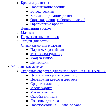
Брови и ресницы
Наращивание ресниц
Ботокс ресниц
Коллагенирование ресниц
Окраска ресниц и бровей краской
Оформление бровей
Депиляция воском
Макияж
Перманентный макияж
Услуги для детей
Специально для мужчин
Парикмахерский зал
Маникюр/педикюр
Уход за лицом
Депиляция
Магазин косметики
Уходовые средства для лица и тела LA SULTANE 
Церемонии красоты для лица
Церемонии красоты для тела
Средства для лица
Масла карите
Масла красоты
Скрабы для тела
Лосьоны для тела
Парфюмерия La Sultane de Saba