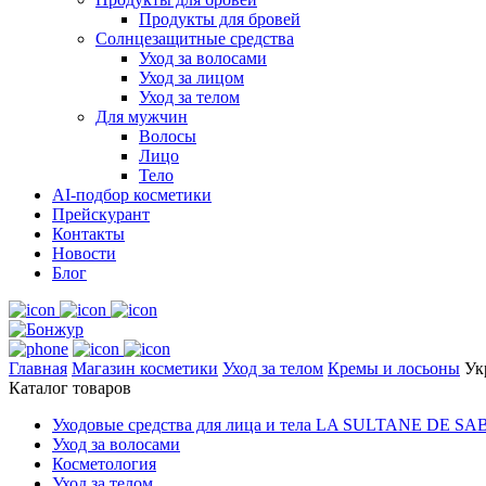
Продукты для бровей
Солнцезащитные средства
Уход за волосами
Уход за лицом
Уход за телом
Для мужчин
Волосы
Лицо
Тело
AI-подбор косметики
Прейскурант
Контакты
Новости
Блог
Главная
Магазин косметики
Уход за телом
Кремы и лосьоны
Ук
Каталог товаров
Уходовые средства для лица и тела LA SULTANE DE SA
Уход за волосами
Косметология
Уход за телом