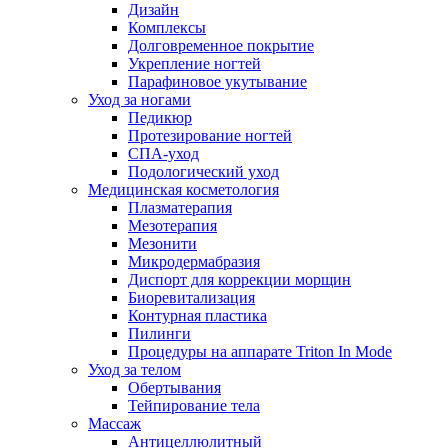
Дизайн
Комплексы
Долговременное покрытие
Укрепление ногтей
Парафиновое укутывание
Уход за ногами
Педикюр
Протезирование ногтей
СПА-уход
Подологический уход
Медицинская косметология
Плазматерапия
Мезотерапия
Мезонити
Микродермабразия
Диспорт для коррекции морщин
Биоревитализация
Контурная пластика
Пилинги
Процедуры на аппарате Triton In Mode
Уход за телом
Обертывания
Тейпирование тела
Массаж
Антицеллюлитный