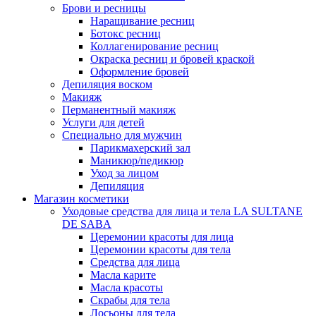
Брови и ресницы
Наращивание ресниц
Ботокс ресниц
Коллагенирование ресниц
Окраска ресниц и бровей краской
Оформление бровей
Депиляция воском
Макияж
Перманентный макияж
Услуги для детей
Специально для мужчин
Парикмахерский зал
Маникюр/педикюр
Уход за лицом
Депиляция
Магазин косметики
Уходовые средства для лица и тела LA SULTANE
DE SABA
Церемонии красоты для лица
Церемонии красоты для тела
Средства для лица
Масла карите
Масла красоты
Скрабы для тела
Лосьоны для тела