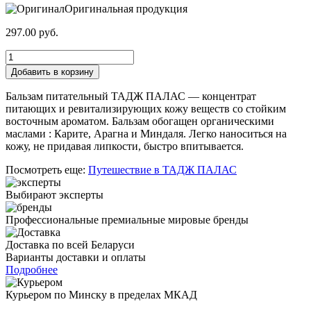
Оригинальная продукция
297.00
руб.
Количество
товара
Добавить в корзину
Бальзам
питательный
Бальзам питательный ТАДЖ ПАЛАС — концентрат
ТАДЖ
питающих и ревитализирующих кожу веществ со стойким
ПАЛАС"Мускус,Ладан,Роза"для
восточным ароматом. Бальзам обогащен органическими
тела
маслами : Карите, Арагна и Миндаля. Легко наноситься на
и
кожу, не придавая липкости, быстро впитывается.
волос
La
Посмотреть еще:
Путешествие в ТАДЖ ПАЛАС
Sultane
de
Выбирают эксперты
Saba
(300
Профессиональные премиальные мировые бренды
мл)
Доставка по всей Беларуси
Варианты доставки и оплаты
Подробнее
Курьером по Минску в пределах МКАД