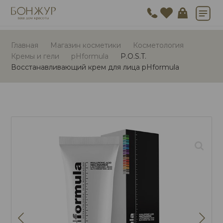
Главная
Магазин косметики
Косметология
Кремы и гели
pHformula
P.O.S.T.
Восстанавливающий крем для лица pHformula
🔍