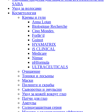
SABA
Уход за волосами
Косметология
Кремы и гели
Anna Lotan
Biologique Recherche
Cinq Mondes
Forlle’d
Guinot
HYAMATRIX
iS CLINICAL
Medicare
Nimue
pHformula
ULTRACEUTICALS
Очищение
Тоники и лосьоны
Маски
Пилинги и скрабы
Сыворотки и эмульсии
Уход за кожей вокруг глаз
Патчи для глаз
Ампулы
Солнцезащитная серия
Макияж с ухаживающим эффектом