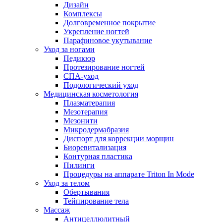
Дизайн
Комплексы
Долговременное покрытие
Укрепление ногтей
Парафиновое укутывание
Уход за ногами
Педикюр
Протезирование ногтей
СПА-уход
Подологический уход
Медицинская косметология
Плазматерапия
Мезотерапия
Мезонити
Микродермабразия
Диспорт для коррекции морщин
Биоревитализация
Контурная пластика
Пилинги
Процедуры на аппарате Triton In Mode
Уход за телом
Обертывания
Тейпирование тела
Массаж
Антицеллюлитный