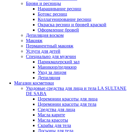
Брови и ресницы
Наращивание ресниц
Ботокс ресниц
Коллагенирование ресниц
Окраска ресниц и бровей краской
Оформление бровей
Депиляция воском
Макияж
Перманентный макияж
Услуги для детей
Специально для мужчин
Парикмахерский зал
Маникюр/педикюр
Уход за лицом
Депиляция
Магазин косметики
Уходовые средства для лица и тела LA SULTANE
DE SABA
Церемонии красоты для лица
Церемонии красоты для тела
Средства для лица
Масла карите
Масла красоты
Скрабы для тела
Лосьоны для тела