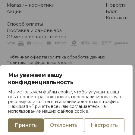
Магазин косметики
Новости
Акции
Блог
Контакты
Способ оплаты
Доставка и самовывоз
Обмен и возврат товара
Публичная оферта
Политика обработки данных
Политика конфиденциальности
Политики обработки файлов cookie
Политика видеонаблюдения
Мы уважаем вашу
конфиденциальность
Владелец Общество с Ограниченной Ответственностью
Мы используем файлы cookie, чтобы улучшить ваш
«Стефания Бьюти». Свидетельство о регистрации № 193011735
опыт просмотра, показывать персонализированную
УНП 192828184. © ООО “Стефания Бьюти”. 2020-2026
рекламу или контент и анализировать наш трафик.
Республика Беларусь, 220002, г. Минск, ул. Сторожовская, 6,
Нажимая «Принять все», вы соглашаетесь на
Государственная регистрация Минским горисполкомом от
использование наших файлов cookie.
24.09.2020
Фабрика Брендов
Разработка сайта
Принять
Отклонить
Настроить