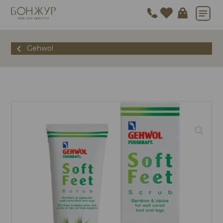
Gehwol
🔍