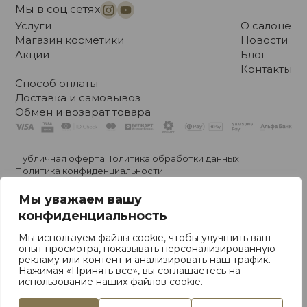
Мы в соц.сетях
Услуги
О салоне
Магазин косметики
Новости
Акции
Блог
Контакты
Способ оплаты
Доставка и самовывоз
Обмен и возврат товара
Публичная оферта
Политика обработки данных
Политика конфиденциальности
Политики обработки файлов cookie
Политика видеонаблюдения
Мы уважаем вашу
конфиденциальность
Владелец Общество с Ограниченной Ответственностью
Мы используем файлы cookie, чтобы улучшить ваш
«Стефания Бьюти». Свидетельство о регистрации № 193011735
опыт просмотра, показывать персонализированную
УНП 192828184. © ООО “Стефания Бьюти”. 2020-2026
рекламу или контент и анализировать наш трафик.
Республика Беларусь, 220002, г. Минск, ул. Сторожовская, 6,
Нажимая «Принять все», вы соглашаетесь на
Государственная регистрация Минским горисполкомом от
использование наших файлов cookie.
24.09.2020
Фабрика Брендов