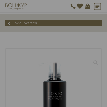
Tokio Inkarami
🔍