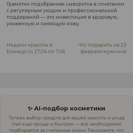
Грамотно подобранная сыворотка в сочетании
с регулярным уходом и профессиональной
поддержкой — это инвестиция в здоровую,
ухоженную и сияющую кожу.
Недели красоты в
Что подарить на 23
Навигация
Бонжур со 27.04 по 7.06
февраля мужчине
по
записям
✨ AI-подбор косметики
Теперь выбор средств для вашей красоты и ухода
стал ещё проще и быстрее — всё необходимое
подбирается за считанные клики. Расскажите, что