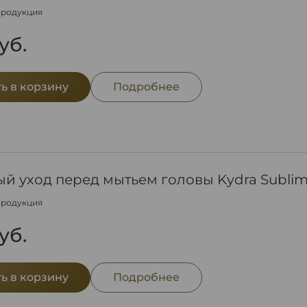
продукция
уб.
ь в корзину
Подробнее
й уход перед мытьем головы Kydra Sublime E
продукция
уб.
ь в корзину
Подробнее