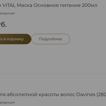
 VITAL Маска Основное питание 200мл
продукция
б.
ь в корзину
Подробнее
я абсолютной красоты волос Davines (280
продукция