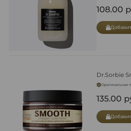
108.00
р
Добавит
Dr.Ѕоrbiе 
Оригинальная 
135.00
р
Добавит