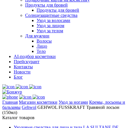
Продукты для бровей
Продукты для бровей
Солнцезащитные средства
Уход за волосами
Уход за лицом
Уход за телом
Для мужчин
Волосы
Лицо
Тело
AI-подбор косметики
Прейскурант
Контакты
Новости
Блог
Главная
Магазин косметики
Уход за ногами
Кремы, лосьоны и
бальзамы
Gehwol
GEHWOL FUSSKRAFT Травяной лосьон
(150мл)
Каталог товаров
Уходовые средства для лица и тела LA SULTANE DE