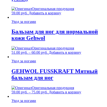
Оригинальная продукция
59.00
руб.
Добавить в корзину
Уход за ногами
Бальзам для ног для нормальной
кожи Gehwol
Оригинальная продукция
Диапазон
Этот
51.00
руб.
–
60.00
руб.
Добавить в корзину
цен:
товар
51.00 руб.
имеет
Уход за ногами
–
несколько
60.00 руб.
вариаций.
GEHWOL FUSSKRAFT Мятный
Опции
бальзам для ног
можно
выбрать
на
Оригинальная продукция
странице
Диапазон
Этот
59.00
руб.
–
75.00
руб.
Добавить в корзину
товара.
цен:
товар
59.00 руб.
имеет
Уход за ногами
–
несколько