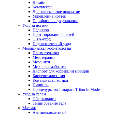
Дизайн
Комплексы
Долговременное покрытие
Укрепление ногтей
Парафиновое укутывание
Уход за ногами
Педикюр
Протезирование ногтей
СПА-уход
Подологический уход
Медицинская косметология
Плазматерапия
Мезотерапия
Мезонити
Микродермабразия
Диспорт для коррекции морщин
Биоревитализация
Контурная пластика
Пилинги
Процедуры на аппарате Triton In Mode
Уход за телом
Обертывания
Тейпирование тела
Массаж
Антицеллюлитный