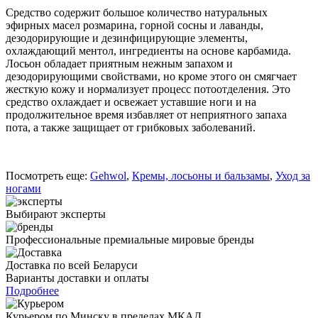
FUSSKRAFT
Средство содержит большое количество натуральных
Травяной
эфирных масел розмарина, горной сосны и лаванды,
лосьон
дезодорирующие и дезинфицирующие элементы,
(150мл)
охлаждающий ментол, ингредиенты на основе карбамида.
Лосьон обладает приятным нежным запахом и
дезодорирующими свойствами, но кроме этого он смягчает
жесткую кожу и нормализует процесс потоотделения. Это
средство охлаждает и освежает уставшие ноги и на
продолжительное время избавляет от неприятного запаха
пота, а также защищает от грибковых заболеваний.
Посмотреть еще:
Gehwol
,
Кремы, лосьоны и бальзамы
,
Уход за
ногами
Выбирают эксперты
Профессиональные премиальные мировые бренды
Доставка по всей Беларуси
Варианты доставки и оплаты
Подробнее
Курьером по Минску в пределах МКАД