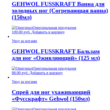
75.00 руб.
вариаций.
GEHWOL FUSSKRAFT Ванна для
Опции
холодных ног (Согревающая ванна)
можно
выбрать
(150мл)
на
странице
Оригинальная продукция
товара.
109.00
руб.
Добавить в корзину
Уход за ногами
GEHWOL FUSSKRAFT Бальзам
для ног «Оживляющий» (125 мл)
Оригинальная продукция
88.00
руб.
Добавить в корзину
Уход за ногами
Спрей для ног ухаживающий
«Фусскрафт» Gehwol (150мл)
Оригинальная продукция