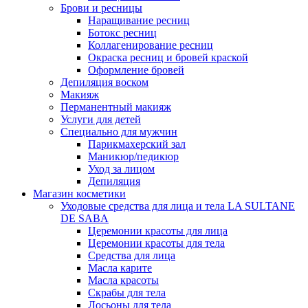
Брови и ресницы
Наращивание ресниц
Ботокс ресниц
Коллагенирование ресниц
Окраска ресниц и бровей краской
Оформление бровей
Депиляция воском
Макияж
Перманентный макияж
Услуги для детей
Специально для мужчин
Парикмахерский зал
Маникюр/педикюр
Уход за лицом
Депиляция
Магазин косметики
Уходовые средства для лица и тела LA SULTANE
DE SABA
Церемонии красоты для лица
Церемонии красоты для тела
Средства для лица
Масла карите
Масла красоты
Скрабы для тела
Лосьоны для тела