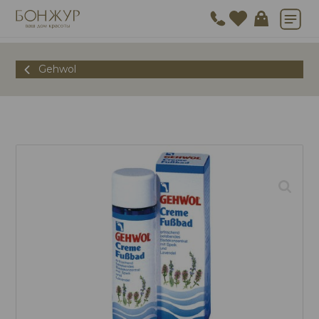
Gehwol
🔍