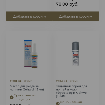
Диапазон
Этот
78.00
руб.
товар
цен:
имеет
60.00 руб.
Добавить в корзину
Добавить в корзину
несколько
–
вариаций.
78.00 руб.
Опции
можно
выбрать
на
странице
товара.
Уход за ногами
Уход за ногами
Масло для ухода за
Защитный спрей для
ногтями Gehwol (15 мл)
ногтей и кожи
«Фусскрафт» Gehwol
Оригинальная
(50мл)
продукция
Оригинальная